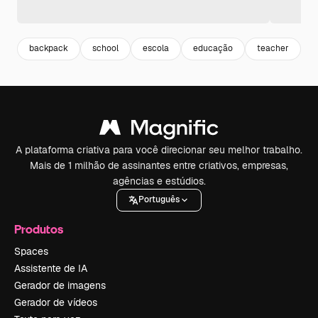
backpack
school
escola
educação
teacher
e
A plataforma criativa para você direcionar seu melhor trabalho.
Mais de 1 milhão de assinantes entre criativos, empresas,
agências e estúdios.
Português
Produtos
Spaces
Assistente de IA
Gerador de imagens
Gerador de vídeos