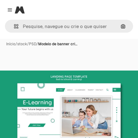
Magnific
Close menu
Pesqui
Início
/
stock
/
PSD
/
Modelo de banner cri…