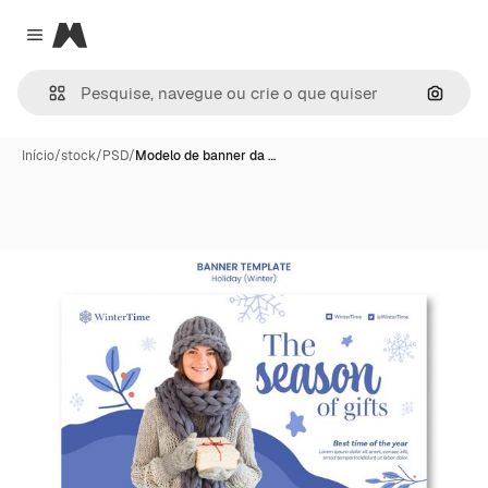
Magnific
Close menu
Pesqui
Início
/
stock
/
PSD
/
Modelo de banner da …