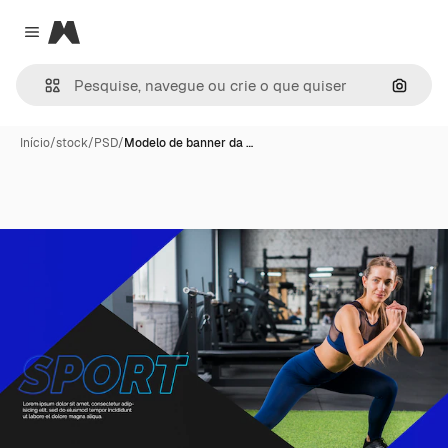
Magnific
Close menu
Pesqui
Início
/
stock
/
PSD
/
Modelo de banner da …