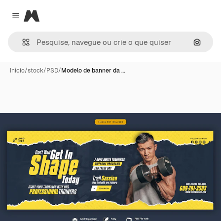
Magnific
Close menu
Pesqui
Início
/
stock
/
PSD
/
Modelo de banner da …