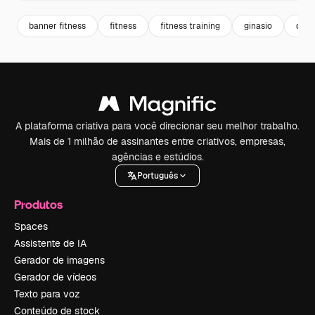
banner fitness
fitness
fitness training
ginasio
desp
A plataforma criativa para você direcionar seu melhor trabalho.
Mais de 1 milhão de assinantes entre criativos, empresas,
agências e estúdios.
Português
Produtos
Spaces
Assistente de IA
Gerador de imagens
Gerador de vídeos
Texto para voz
Conteúdo de stock