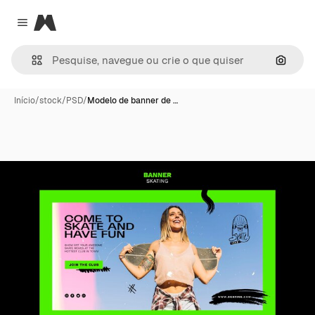
Magnific
Close menu
Pesqui
Início
/
stock
/
PSD
/
Modelo de banner de …