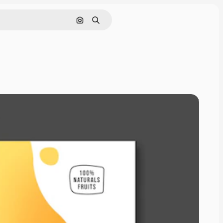
Pesquisar por imagem
Buscar