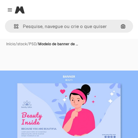
Magnific
Close menu
Pesqui
Início
/
stock
/
PSD
/
Modelo de banner de …