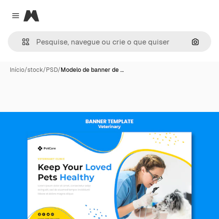
Magnific
Close menu
Pesqui
Início
/
stock
/
PSD
/
Modelo de banner de …