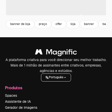
banner de loja
preço
offer
loja
banner
banner
A plataforma criativa para você direcionar seu melhor trabalho.
Mais de 1 milhão de assinantes entre criativos, empresas,
agências e estúdios.
Português
Produtos
Spaces
Assistente de IA
Gerador de imagens