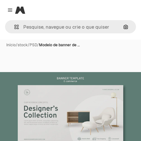
Magnific
Close menu
Pesqui
Início
/
stock
/
PSD
/
Modelo de banner de …