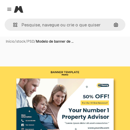
Magnific
Close menu
Pesqui
Início
/
stock
/
PSD
/
Modelo de banner de …