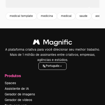
medical template
medicina
medical
saude
assist
A plataforma criativa para você direcionar seu melhor trabalho.
Mais de 1 milhão de assinantes entre criativos, empresas,
agências e estúdios.
Português
Produtos
Spaces
Assistente de IA
Gerador de imagens
Gerador de vídeos