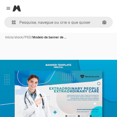
Magnific
Close menu
Pesqui
Início
/
stock
/
PSD
/
Modelo de banner de …