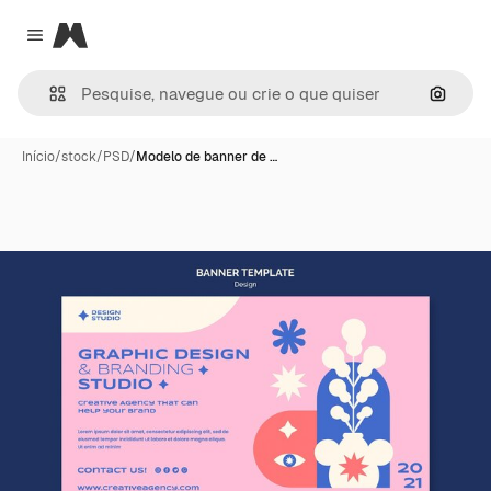
Magnific
Close menu
Pesqui
Início
/
stock
/
PSD
/
Modelo de banner de …