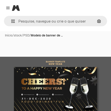
Magnific
Close menu
Pesqui
Início
/
stock
/
PSD
/
Modelo de banner de …