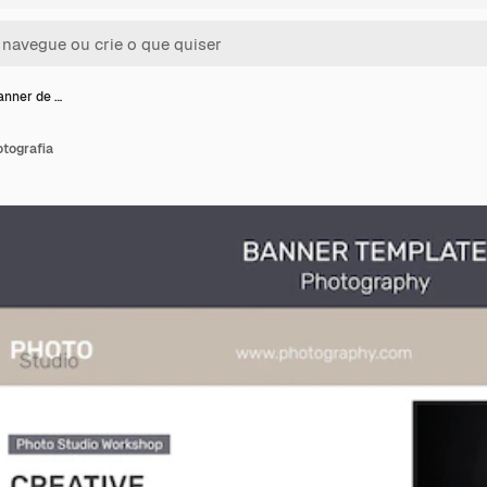
anner de …
otografia