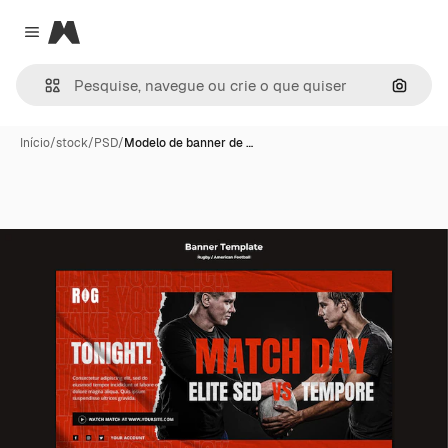
Magnific
Close menu
Pesqui
Início
/
stock
/
PSD
/
Modelo de banner de …