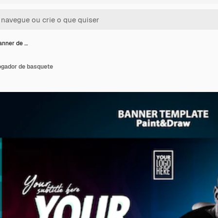
anner de …
ogador de basquete