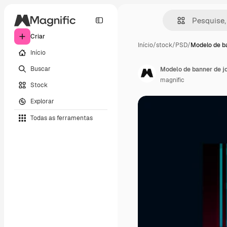
Criar
Início
/
stock
/
PSD
/
Modelo de b
Início
Buscar
Modelo de banner de j
magnific
Stock
Explorar
Todas as ferramentas