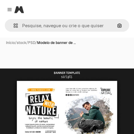
Magnific
Close menu
Pesqui
Início
/
stock
/
PSD
/
Modelo de banner de …