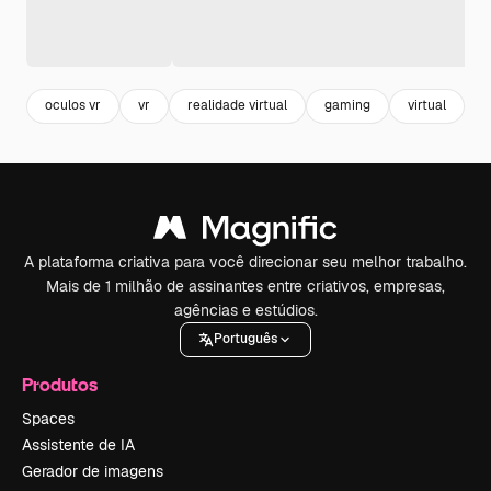
oculos vr
vr
realidade virtual
gaming
virtual
f
A plataforma criativa para você direcionar seu melhor trabalho.
Mais de 1 milhão de assinantes entre criativos, empresas,
agências e estúdios.
Português
Produtos
Spaces
Assistente de IA
Gerador de imagens