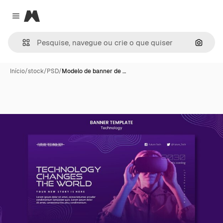
Magnific
Close menu
Pesqui
Início
/
stock
/
PSD
/
Modelo de banner de …