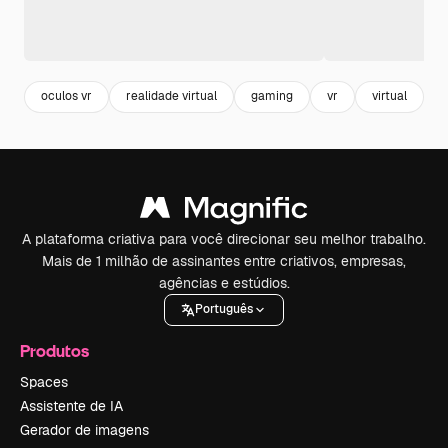
oculos vr
realidade virtual
gaming
vr
virtual
s
A plataforma criativa para você direcionar seu melhor trabalho.
Mais de 1 milhão de assinantes entre criativos, empresas,
agências e estúdios.
Português
Produtos
Spaces
Assistente de IA
Gerador de imagens