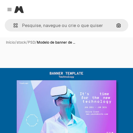
Magnific
Close menu
Pesqui
Início
/
stock
/
PSD
/
Modelo de banner de …