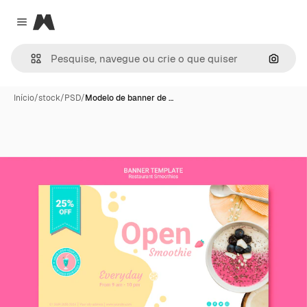
Magnific
Close menu
Pesqui
Início
/
stock
/
PSD
/
Modelo de banner de …