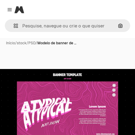
Magnific
Close menu
Pesqui
Início
/
stock
/
PSD
/
Modelo de banner de …