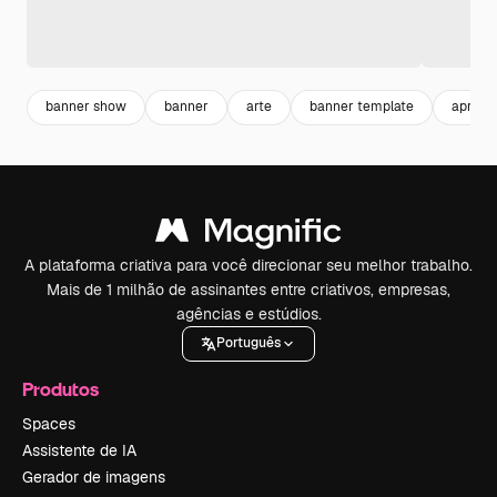
banner show
banner
arte
banner template
aprese
A plataforma criativa para você direcionar seu melhor trabalho.
Mais de 1 milhão de assinantes entre criativos, empresas,
agências e estúdios.
Português
Produtos
Spaces
Assistente de IA
Gerador de imagens