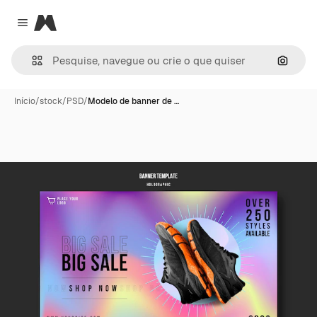
Magnific
Close menu
Pesqui
Início
/
stock
/
PSD
/
Modelo de banner de …