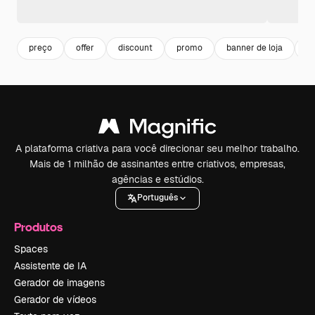
preço
offer
discount
promo
banner de loja
d
A plataforma criativa para você direcionar seu melhor trabalho.
Mais de 1 milhão de assinantes entre criativos, empresas,
agências e estúdios.
Português
Produtos
Spaces
Assistente de IA
Gerador de imagens
Gerador de vídeos