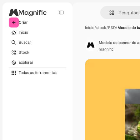
Criar
Início
/
stock
/
PSD
/
Modelo de b
Início
Buscar
Modelo de banner do an
magnific
Stock
Explorar
Todas as ferramentas