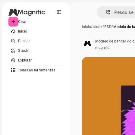
Criar
Início
/
stock
/
PSD
/
Modelo de b
Início
Buscar
Modelo de banner do ca
magnific
Stock
Explorar
Todas as ferramentas