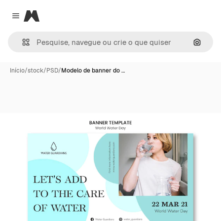
Magnific
Close menu
Pesqui
Início
/
stock
/
PSD
/
Modelo de banner do …