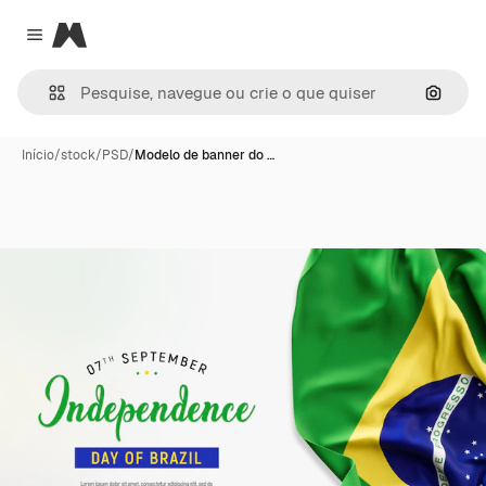
Magnific
Close menu
Pesqui
Início
/
stock
/
PSD
/
Modelo de banner do …