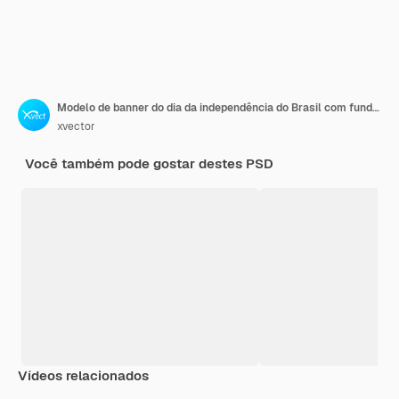
Modelo de banner do dia da independência do Brasil com fundo de bandeira
xvector
Você também pode gostar destes PSD
Vídeos relacionados
Premium
Premium
Premium
Premium