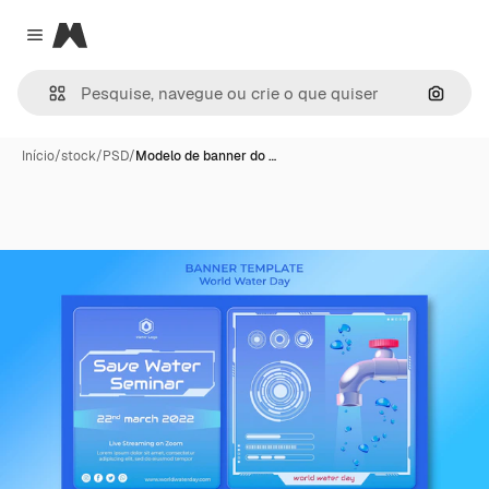
Magnific
Close menu
Pesqui
Início
/
stock
/
PSD
/
Modelo de banner do …