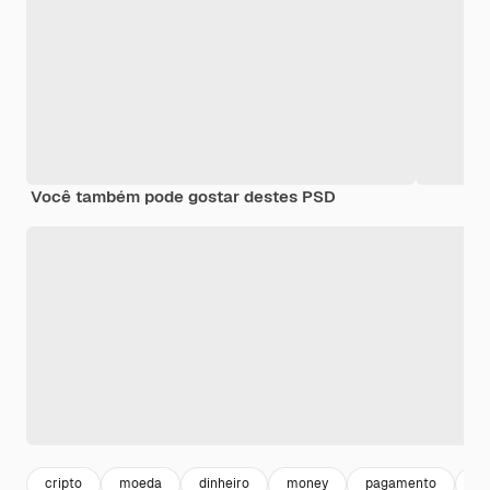
Você também pode gostar destes PSD
cripto
moeda
dinheiro
money
pagamento
bl