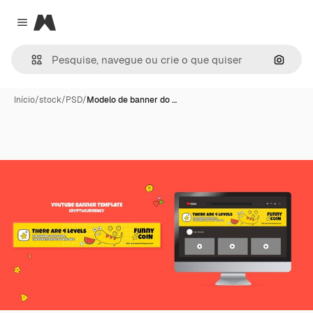
Magnific
Close menu
Pesqui
Início
/
stock
/
PSD
/
Modelo de banner do …