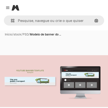
Magnific
Close menu
Pesqui
Início
/
stock
/
PSD
/
Modelo de banner do …