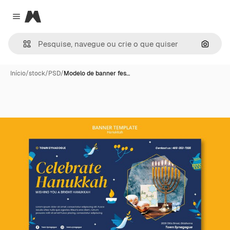
Magnific
Close menu
Pesqui
Início
/
stock
/
PSD
/
Modelo de banner fes…