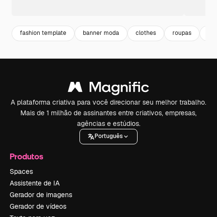
fashion template
banner moda
clothes
roupas
ves
A plataforma criativa para você direcionar seu melhor trabalho.
Mais de 1 milhão de assinantes entre criativos, empresas,
agências e estúdios.
Português
Produtos
Spaces
Assistente de IA
Gerador de imagens
Gerador de vídeos