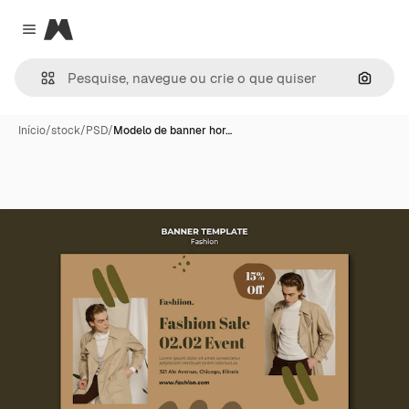
Magnific
Close menu
Pesqui
Início
/
stock
/
PSD
/
Modelo de banner hor…