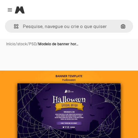
Magnific
Close menu
Pesqui
Início
/
stock
/
PSD
/
Modelo de banner hor…