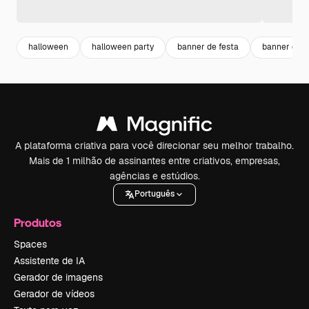
halloween
halloween party
banner de festa
banner de 
A plataforma criativa para você direcionar seu melhor trabalho.
Mais de 1 milhão de assinantes entre criativos, empresas,
agências e estúdios.
Português
Produtos
Spaces
Assistente de IA
Gerador de imagens
Gerador de vídeos