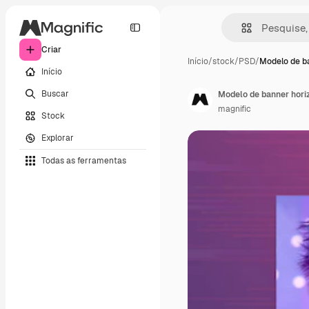
Criar
Início
/
stock
/
PSD
/
Modelo de b
Início
Buscar
Modelo de banner hori
magnific
Stock
Explorar
Todas as ferramentas