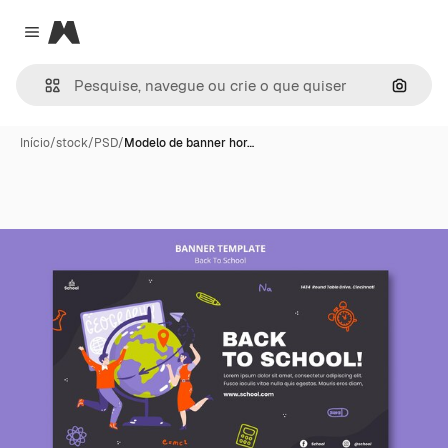
Magnific
Close menu
Pesqui
Início
/
stock
/
PSD
/
Modelo de banner hor…