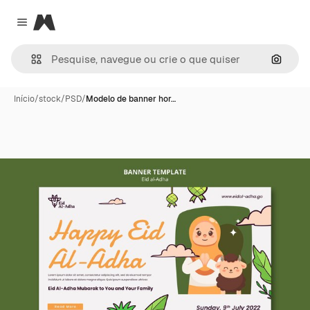
Magnific
Close menu
Pesqui
Início
/
stock
/
PSD
/
Modelo de banner hor…