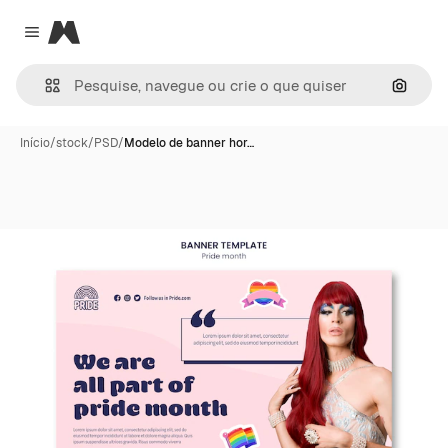
Magnific
Close menu
Pesqui
Início
/
stock
/
PSD
/
Modelo de banner hor…