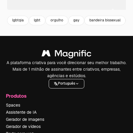
lgbtqia
lgbt
orgulho
gay
bandeira bissexual
b
A plataforma criativa para você direcionar seu melhor trabalho.
Mais de 1 milhão de assinantes entre criativos, empresas,
agências e estúdios.
Português
Produtos
Spaces
Assistente de IA
Gerador de imagens
Gerador de vídeos