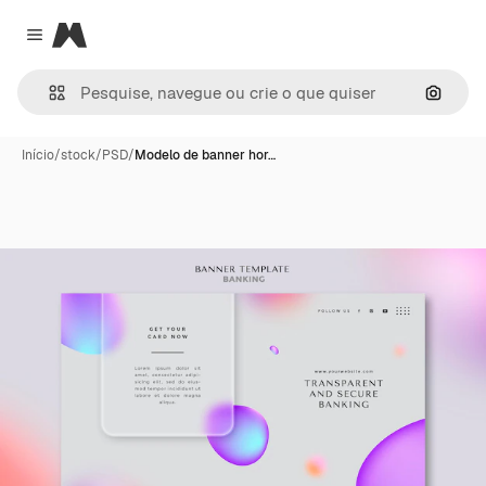
Magnific
Close menu
Pesqui
Início
/
stock
/
PSD
/
Modelo de banner hor…