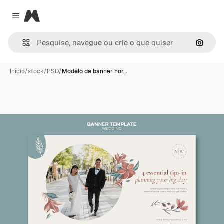
Magnific
Close menu
Pesqui
Início
/
stock
/
PSD
/
Modelo de banner hor…