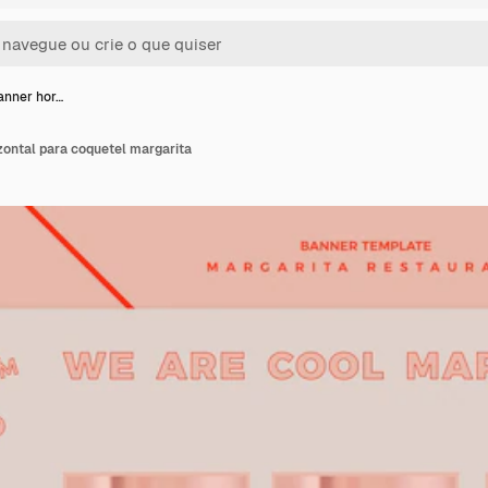
anner hor…
zontal para coquetel margarita