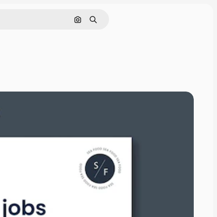
Pesquisar por imagem
Buscar