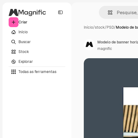
Criar
Início
/
stock
/
PSD
/
Modelo de b
Início
Buscar
Modelo de banner hori
magnific
Stock
Explorar
Todas as ferramentas