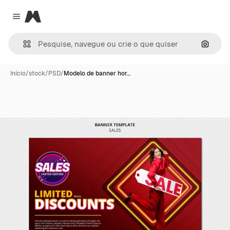
Magnific
Close menu
Pesqui
Início
/
stock
/
PSD
/
Modelo de banner hor…