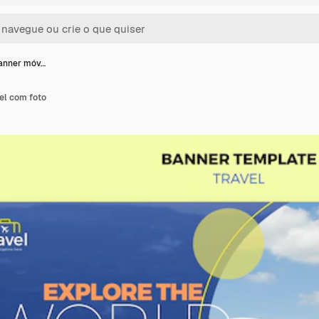
anner móv…
el com foto