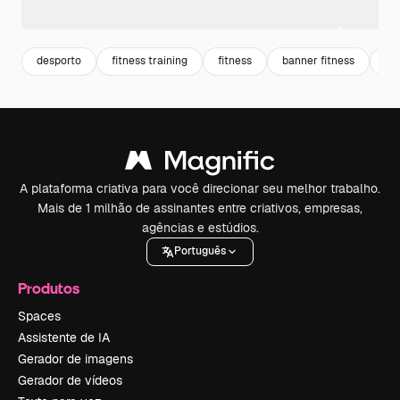
desporto
fitness training
fitness
banner fitness
exe
A plataforma criativa para você direcionar seu melhor trabalho.
Mais de 1 milhão de assinantes entre criativos, empresas,
agências e estúdios.
Português
Produtos
Spaces
Assistente de IA
Gerador de imagens
Gerador de vídeos