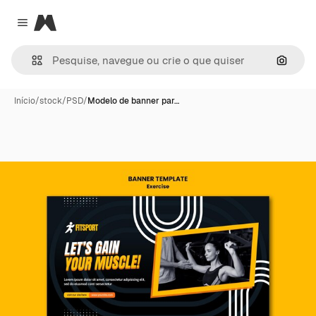
Magnific
Close menu
Pesqui
Início
/
stock
/
PSD
/
Modelo de banner par…