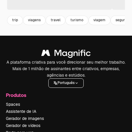
trip
viagens
travel
turismo
viagem
seguro v
A plataforma criativa para você direcionar seu melhor trabalho.
Mais de 1 milhão de assinantes entre criativos, empresas,
agências e estúdios.
Português
Produtos
Spaces
Assistente de IA
Gerador de imagens
Gerador de vídeos