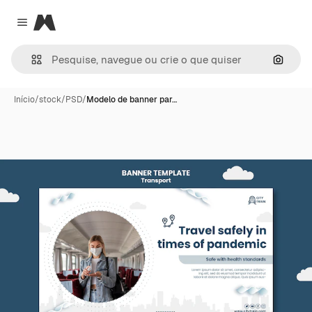
Magnific
Close menu
Pesqui
Início
/
stock
/
PSD
/
Modelo de banner par…