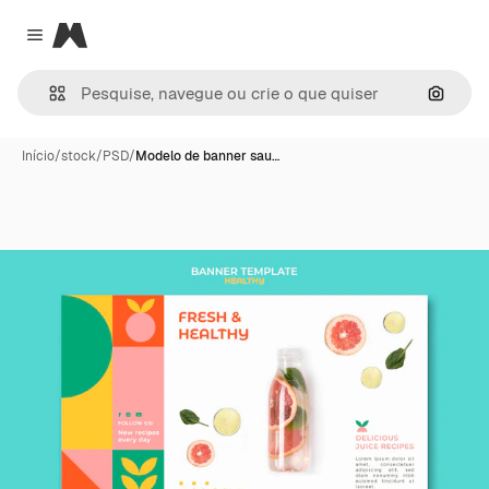
Magnific
Close menu
Pesqui
Início
/
stock
/
PSD
/
Modelo de banner sau…