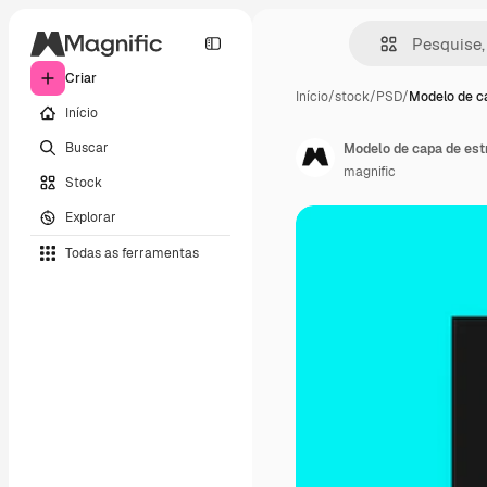
Criar
Início
/
stock
/
PSD
/
Modelo de c
Início
Buscar
Modelo de capa de est
magnific
Stock
Explorar
Todas as ferramentas