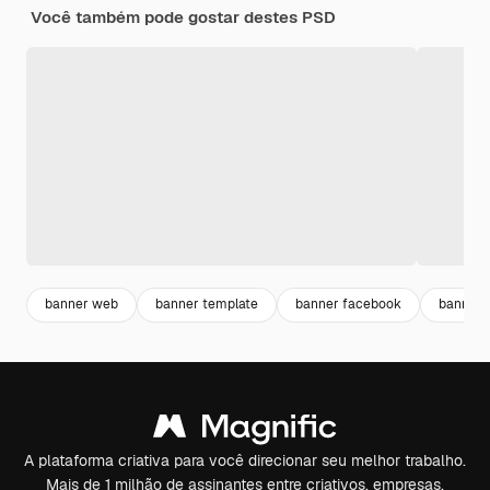
Você também pode gostar destes PSD
banner web
banner template
banner facebook
banner 
A plataforma criativa para você direcionar seu melhor trabalho.
Mais de 1 milhão de assinantes entre criativos, empresas,