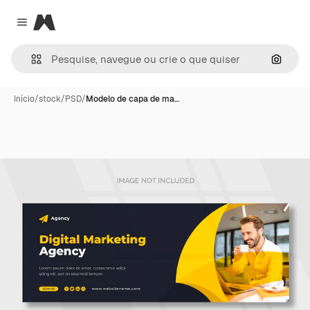
Magnific
Close menu
Pesqui
Início
/
stock
/
PSD
/
Modelo de capa de ma…