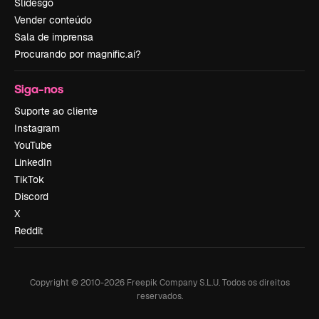
Slidesgo
Vender conteúdo
Sala de imprensa
Procurando por magnific.ai?
Siga-nos
Suporte ao cliente
Instagram
YouTube
LinkedIn
TikTok
Discord
X
Reddit
Copyright © 2010-
2026
Freepik Company S.L.U.
Todos os direitos
reservados
.