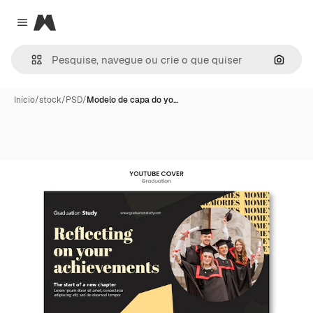
Magnific
Close menu
Pesqui
Início
/
stock
/
PSD
/
Modelo de capa do yo…