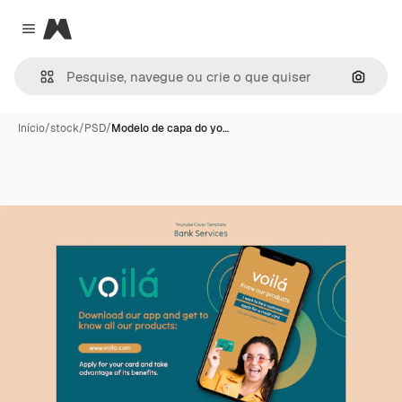
Magnific
Close menu
Pesqui
Início
/
stock
/
PSD
/
Modelo de capa do yo…