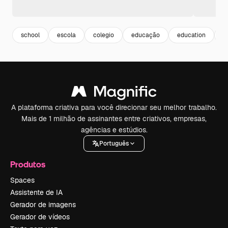
school
escola
colegio
educação
education
u
A plataforma criativa para você direcionar seu melhor trabalho.
Mais de 1 milhão de assinantes entre criativos, empresas,
agências e estúdios.
Português
Produtos
Spaces
Assistente de IA
Gerador de imagens
Gerador de vídeos