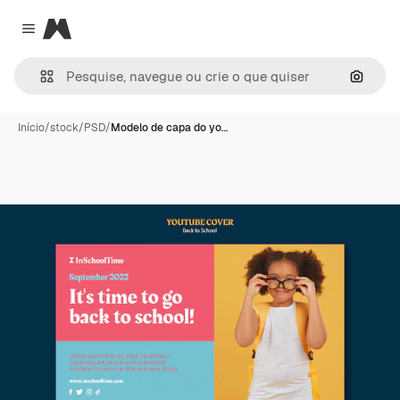
Magnific
Close menu
Pesqui
Início
/
stock
/
PSD
/
Modelo de capa do yo…